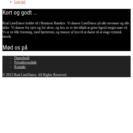
Log ind
Kort og godt ...
Real LineDance holder til i Remisen Randers. Vi danser LineDance på alle niveauer og alle
aldre. Vi danser for sjov og for alvor, og hos os er det tilladt at grine ligeså meget man vil.
Vi er en lille forening, med hjerterum, og masser af lyst til at danse til al slags rytmisk
musik.
Mød os på
Dansehold
Privatlivspolitik
Kontakt
© 2015 Real LineDance. All Rights Reserved.