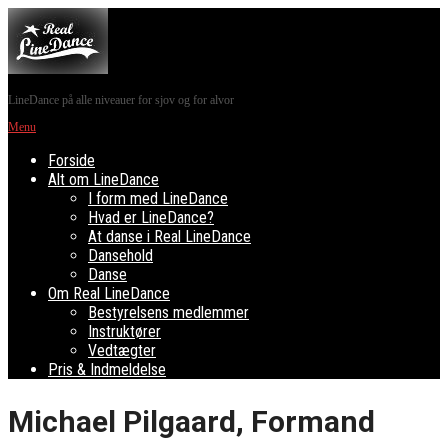
LineDance på alle niveauer for sjov og for alvor
Menu
Forside
Alt om LineDance
I form med LineDance
Hvad er LineDance?
At danse i Real LineDance
Dansehold
Danse
Om Real LineDance
Bestyrelsens medlemmer
Instruktører
Vedtægter
Pris & Indmeldelse
Michael Pilgaard, Formand