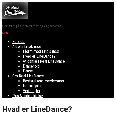
LineDance på alle niveauer for sjov og for alvor
Menu
Forside
Alt om LineDance
I form med LineDance
Hvad er LineDance?
At danse i Real LineDance
Dansehold
Danse
Om Real LineDance
Bestyrelsens medlemmer
Instruktører
Vedtægter
Pris & Indmeldelse
Hvad er LineDance?