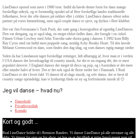
LineDance opstod som navn i 1980’erne. Indtil da havde denne form for dans mange
forskellige udtryk, og er formentlig opstået ud af flere forskellige landes traditionelle
folkedanse, hvor der ofte danses på rækker eller i cirkler. LineDance danses oftest uden
partner på vores himmelstrøg, men også couple dance er sjovt, og dyrkes i flere klubber.
Det var Jim Ferrazzano’s Tush Push, der satte gang i koreografien af egentlig LineDances.
Den var dengang, og er også idag, en meget elsket fælles dans, der foregår i en cirkel.
Filmen Urban Cowboy med John Travolta satte ekstra gang i dansen. I 1992 kom Billy
Ray Cyrus med sin hidtil mest poppede sang, nemlig Achy Breaky Heart. Til den lavede
Melanie Greenwood en dans, som findes den dag idag, og som danses rigtig mange steder.
Siden da har Linedansen taget forskellige retninger, lidt afhængig af, hvor man er i verden.
I USA danses der hovedsageligt til country musik, for det er nu engang dét, der er mest
populært derovre. I England danses der meget til disco og pop, og i Australien er det mere
eller mindre halvt af hvert. Det er det nok også de fleste steder her i Danmark. I Real
LineDance er det i hvert fald. Vi danser til al slags musik, og selv danse, der er lavet til
country sange oprindeligt, kan vi lynhurtigt finde en ny og forfriskende musik til 🙂
Jeg vil danse – hvad nu?
Dansehold
Privatlivspolitik
Kontakt
Kort og godt ...
Real LineDance holder til i Remisen Randers. Vi danser LineDance på alle niveauer og alle
aldre. Vi danser for sjov og for alvor, og hos os er det tilladt at grine ligeså meget man vil.