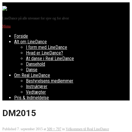
LineDance på alle niveauer for sjov og for alvor
Menu
Forside
Alt om LineDance
I form med LineDance
Hvad er LineDance?
At danse i Real LineDance
Dansehold
Danse
Om Real LineDance
Bestyrelsens medlemmer
Instruktører
Vedtægter
Pris & Indmeldelse
DM2015
Published
7. september 2015
at
509 × 797
in
Velkommen til Real LineDance