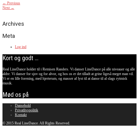
←
Previous
Next
→
Archives
Meta
Log ind
Kort og godt ...
Real LineDance holder til i Remisen Randers. Vi danser LineDance på alle niveauer og alle
aldre. Vi danser for sjov og for alvor, og hos os er det tilladt at grine ligeså meget man vil.
Vi er en lille forening, med hjerterum, og masser af lyst til at danse til al slags rytmisk
musik.
Mød os på
Dansehold
Privatlivspolitik
Kontakt
© 2015 Real LineDance. All Rights Reserved.