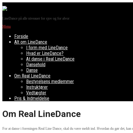
LineDance på alle niveauer for sjov og for alvor
Menu
Forside
Alt om LineDance
I form med LineDance
Hvad er LineDance?
At danse i Real LineDance
Dansehold
Danse
Om Real LineDance
Bestyrelsens medlemmer
Instruktører
Vedtægter
Pris & Indmeldelse
Om Real LineDance
For at danse i foreningen Real Line Dance, skal du være meldt ind. Hvordan du gør det, kan 