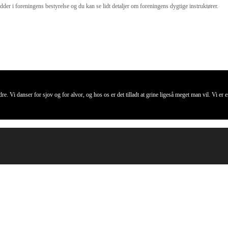
 i foreningens bestyrelse og du kan se lidt detaljer om foreningens dygtige instruktører.
 Vi danser for sjov og for alvor, og hos os er det tilladt at grine ligeså meget man vil. Vi er en 