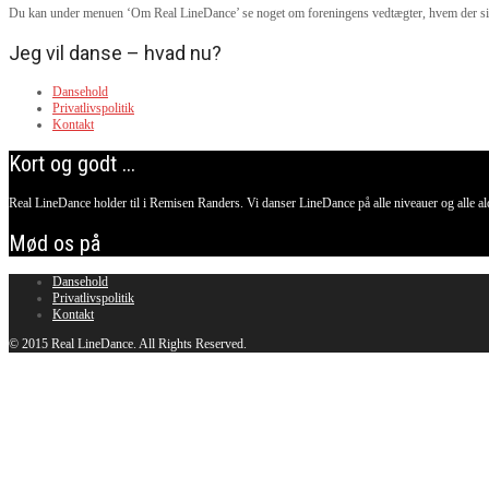
Du kan under menuen ‘Om Real LineDance’ se noget om foreningens vedtægter, hvem der sidder
Jeg vil danse – hvad nu?
Dansehold
Privatlivspolitik
Kontakt
Kort og godt ...
Real LineDance holder til i Remisen Randers. Vi danser LineDance på alle niveauer og alle aldre.
Mød os på
Dansehold
Privatlivspolitik
Kontakt
© 2015 Real LineDance. All Rights Reserved.