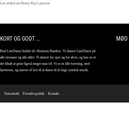
Læs artikel om Benny Ray’s passion.
KORT OG GODT ...
MØD 
Real LineDance holder til i Remisen Randers. Vi danser LineDance på
alle niveauer og alle aldre. Vi danser for sjov og for alvor, og hos os er
det tilladt at grine ligeså meget man vil. Vi er en lille forening, med
hjerterum, og masser af lyst til at danse til al slags rytmisk musik.
Dansehold
Privatlivspolitik
Kontakt