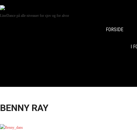
LineDance på alle niveauer for sjov og for alvor
FORSIDE
I 
BENNY RAY