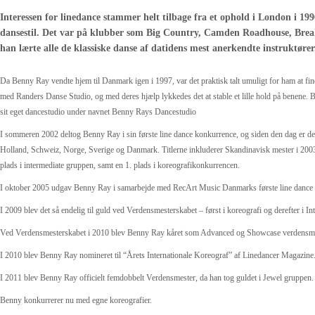
Interessen for linedance stammer helt tilbage fra et ophold i London i 199
dansestil. Det var på klubber som Big Country, Camden Roadhouse, Break
han lærte alle de klassiske danse af datidens mest anerkendte instruktører
Da Benny Ray vendte hjem til Danmark igen i 1997, var det praktisk talt umuligt for ham at find
med Randers Danse Studio, og med deres hjælp lykkedes det at stable et lille hold på benene
sit eget dancestudio under navnet Benny Rays Dancestudio
I sommeren 2002 deltog Benny Ray i sin første line dance konkurrence, og siden den dag er det 
Holland, Schweiz, Norge, Sverige og Danmark. Titlerne inkluderer Skandinavisk mester i 20
plads i intermediate gruppen, samt en 1. plads i koreografikonkurrencen.
I oktober 2005 udgav Benny Ray i samarbejde med RecArt Music Danmarks første line dance
I 2009 blev det så endelig til guld ved Verdensmesterskabet – først i koreografi og derefter i In
Ved Verdensmesterskabet i 2010 blev Benny Ray kåret som Advanced og Showcase verdensmeste
I 2010 blev Benny Ray nomineret til “Årets Internationale Koreograf” af Linedancer Magazine
I 2011 blev Benny Ray officielt femdobbelt Verdensmester, da han tog guldet i Jewel gruppen.
Benny konkurrerer nu med egne koreografier.